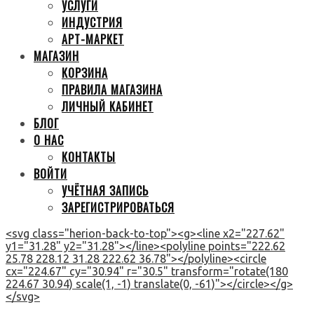
УСЛУГИ
ИНДУСТРИЯ
АРТ-МАРКЕТ
МАГАЗИН
КОРЗИНА
ПРАВИЛА МАГАЗИНА
ЛИЧНЫЙ КАБИНЕТ
БЛОГ
О НАС
КОНТАКТЫ
ВОЙТИ
УЧЁТНАЯ ЗАПИСЬ
ЗАРЕГИСТРИРОВАТЬСЯ
<svg class="herion-back-to-top"><g><line x2="227.62"
y1="31.28" y2="31.28"></line><polyline points="222.62
25.78 228.12 31.28 222.62 36.78"></polyline><circle
cx="224.67" cy="30.94" r="30.5" transform="rotate(180
224.67 30.94) scale(1, -1) translate(0, -61)"></circle></g>
</svg>