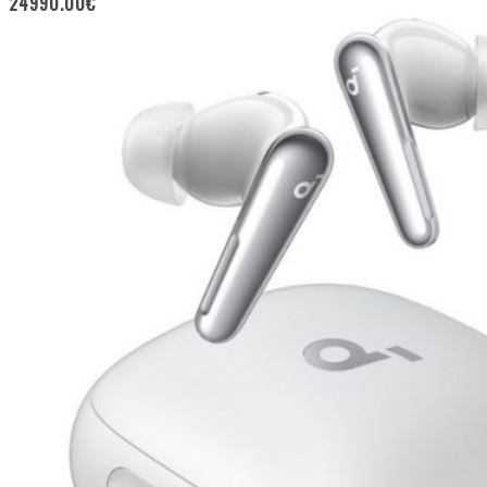
24990.00
€