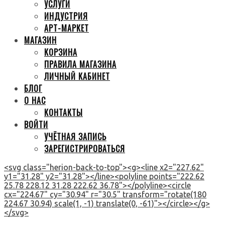
УСЛУГИ
ИНДУСТРИЯ
АРТ-МАРКЕТ
МАГАЗИН
КОРЗИНА
ПРАВИЛА МАГАЗИНА
ЛИЧНЫЙ КАБИНЕТ
БЛОГ
О НАС
КОНТАКТЫ
ВОЙТИ
УЧЁТНАЯ ЗАПИСЬ
ЗАРЕГИСТРИРОВАТЬСЯ
<svg class="herion-back-to-top"><g><line x2="227.62"
y1="31.28" y2="31.28"></line><polyline points="222.62
25.78 228.12 31.28 222.62 36.78"></polyline><circle
cx="224.67" cy="30.94" r="30.5" transform="rotate(180
224.67 30.94) scale(1, -1) translate(0, -61)"></circle></g>
</svg>