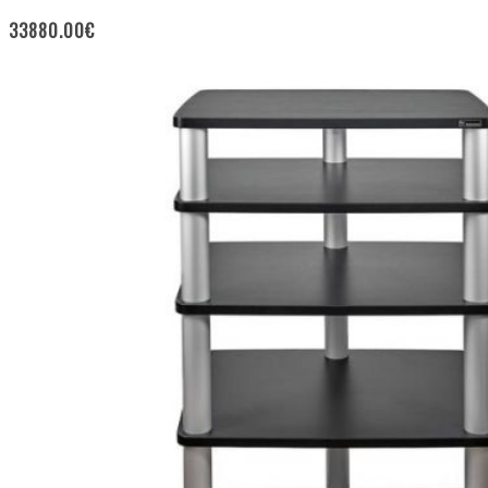
33880.00
€