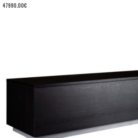
47990.00
€