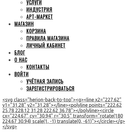
УСЛУГИ
ИНДУСТРИЯ
АРТ-МАРКЕТ
МАГАЗИН
КОРЗИНА
ПРАВИЛА МАГАЗИНА
ЛИЧНЫЙ КАБИНЕТ
БЛОГ
О НАС
КОНТАКТЫ
ВОЙТИ
УЧЁТНАЯ ЗАПИСЬ
ЗАРЕГИСТРИРОВАТЬСЯ
<svg class="herion-back-to-top"><g><line x2="227.62"
y1="31.28" y2="31.28"></line><polyline points="222.62
25.78 228.12 31.28 222.62 36.78"></polyline><circle
cx="224.67" cy="30.94" r="30.5" transform="rotate(180
224.67 30.94) scale(1, -1) translate(0, -61)"></circle></g>
</svg>