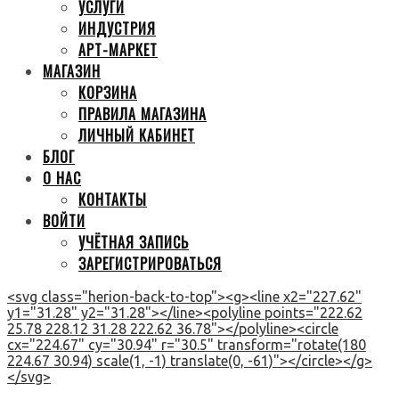
УСЛУГИ
ИНДУСТРИЯ
АРТ-МАРКЕТ
МАГАЗИН
КОРЗИНА
ПРАВИЛА МАГАЗИНА
ЛИЧНЫЙ КАБИНЕТ
БЛОГ
О НАС
КОНТАКТЫ
ВОЙТИ
УЧЁТНАЯ ЗАПИСЬ
ЗАРЕГИСТРИРОВАТЬСЯ
<svg class="herion-back-to-top"><g><line x2="227.62"
y1="31.28" y2="31.28"></line><polyline points="222.62
25.78 228.12 31.28 222.62 36.78"></polyline><circle
cx="224.67" cy="30.94" r="30.5" transform="rotate(180
224.67 30.94) scale(1, -1) translate(0, -61)"></circle></g>
</svg>