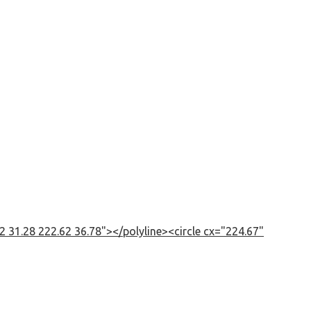
 31.28 222.62 36.78"></polyline><circle cx="224.67"