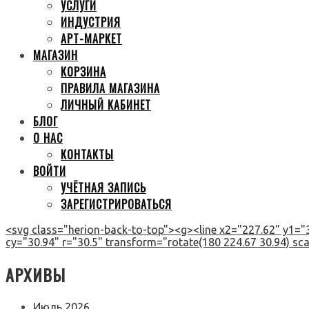
УСЛУГИ
ИНДУСТРИЯ
АРТ-МАРКЕТ
МАГАЗИН
КОРЗИНА
ПРАВИЛА МАГАЗИНА
ЛИЧНЫЙ КАБИНЕТ
БЛОГ
О НАС
КОНТАКТЫ
ВОЙТИ
УЧЁТНАЯ ЗАПИСЬ
ЗАРЕГИСТРИРОВАТЬСЯ
<svg class="herion-back-to-top"><g><line x2="227.62" y1="3
cy="30.94" r="30.5" transform="rotate(180 224.67 30.94) scal
АРХИВЫ
Июль 2026