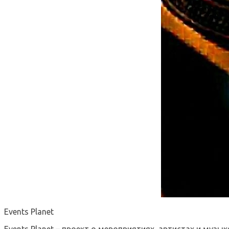
Events Planet
Events Planet – проект о мероприятиях, артистах и музык