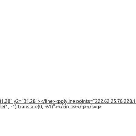
1.28" y2="31.28"></line><polyline points="222.62 25.78 228.12
e(1, -1) translate(0, -61)"></circle></g></svg>