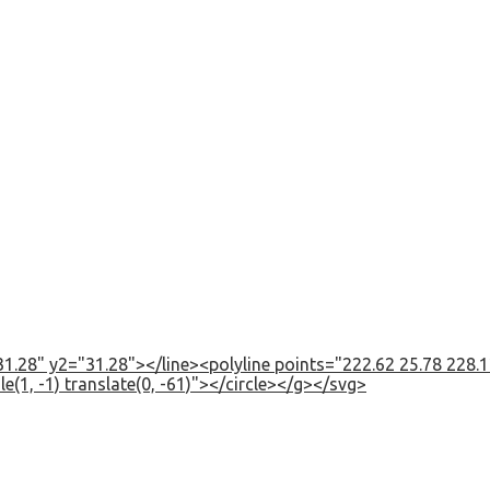
1.28" y2="31.28"></line><polyline points="222.62 25.78 228.12
e(1, -1) translate(0, -61)"></circle></g></svg>