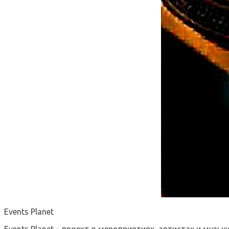
Events Planet
Events Planet – проект о мероприятиях, артистах и музык