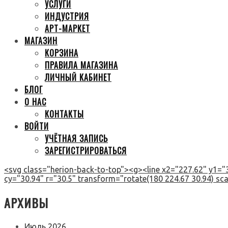
УСЛУГИ
ИНДУСТРИЯ
АРТ-МАРКЕТ
МАГАЗИН
КОРЗИНА
ПРАВИЛА МАГАЗИНА
ЛИЧНЫЙ КАБИНЕТ
БЛОГ
О НАС
КОНТАКТЫ
ВОЙТИ
УЧЁТНАЯ ЗАПИСЬ
ЗАРЕГИСТРИРОВАТЬСЯ
<svg class="herion-back-to-top"><g><line x2="227.62" y1="3
cy="30.94" r="30.5" transform="rotate(180 224.67 30.94) scal
АРХИВЫ
Июль 2026