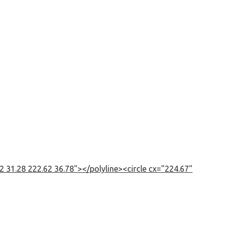
 31.28 222.62 36.78"></polyline><circle cx="224.67"