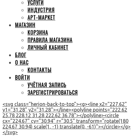
УСЛУГИ
ИНДУСТРИЯ
АРТ-МАРКЕТ
МАГАЗИН
КОРЗИНА
ПРАВИЛА МАГАЗИНА
ЛИЧНЫЙ КАБИНЕТ
БЛОГ
О НАС
КОНТАКТЫ
ВОЙТИ
УЧЁТНАЯ ЗАПИСЬ
ЗАРЕГИСТРИРОВАТЬСЯ
<svg class="herion-back-to-top"><g><line x2="227.62"
y1="31.28" y2="31.28"></line><polyline points="222.62
25.78 228.12 31.28 222.62 36.78"></polyline><circle
cx="224.67" cy="30.94" r="30.5" transform="rotate(180
224.67 30.94) scale(1, -1) translate(0, -61)"></circle></g>
</svg>