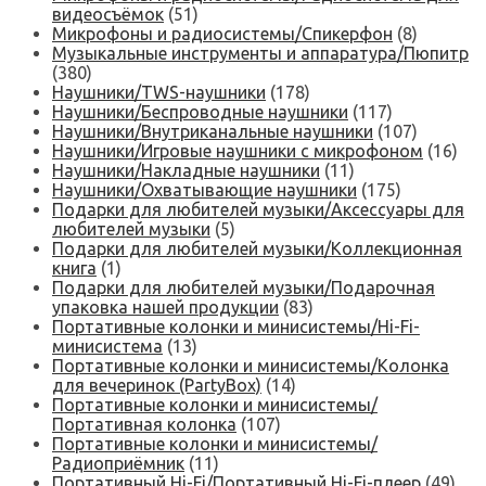
видеосъёмок
(51)
Микрофоны и радиосистемы/Спикерфон
(8)
Музыкальные инструменты и аппаратура/Пюпитр
(380)
Наушники/TWS-наушники
(178)
Наушники/Беспроводные наушники
(117)
Наушники/Внутриканальные наушники
(107)
Наушники/Игровые наушники с микрофоном
(16)
Наушники/Накладные наушники
(11)
Наушники/Охватывающие наушники
(175)
Подарки для любителей музыки/Аксессуары для
любителей музыки
(5)
Подарки для любителей музыки/Коллекционная
книга
(1)
Подарки для любителей музыки/Подарочная
упаковка нашей продукции
(83)
Портативные колонки и минисистемы/Hi-Fi-
минисистема
(13)
Портативные колонки и минисистемы/Колонка
для вечеринок (PartyBox)
(14)
Портативные колонки и минисистемы/
Портативная колонка
(107)
Портативные колонки и минисистемы/
Радиоприёмник
(11)
Портативный Hi-Fi/Портативный Hi-Fi-плеер
(49)