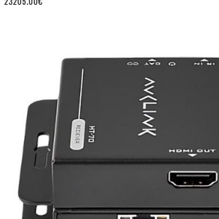
23205.00
€