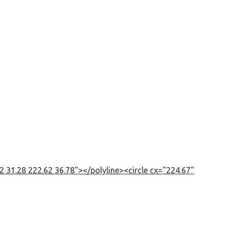
 31.28 222.62 36.78"></polyline><circle cx="224.67"