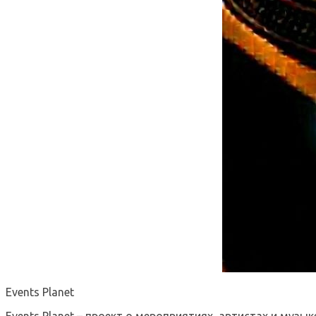
Events Planet
Events Planet – проект о мероприятиях, артистах и музык