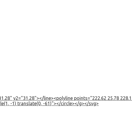
1.28" y2="31.28"></line><polyline points="222.62 25.78 228.12
e(1, -1) translate(0, -61)"></circle></g></svg>