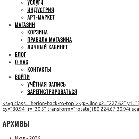
УСЛУГИ
ИНДУСТРИЯ
АРТ-МАРКЕТ
МАГАЗИН
КОРЗИНА
ПРАВИЛА МАГАЗИНА
ЛИЧНЫЙ КАБИНЕТ
БЛОГ
О НАС
КОНТАКТЫ
ВОЙТИ
УЧЁТНАЯ ЗАПИСЬ
ЗАРЕГИСТРИРОВАТЬСЯ
<svg class="herion-back-to-top"><g><line x2="227.62" y1="3
cy="30.94" r="30.5" transform="rotate(180 224.67 30.94) scal
АРХИВЫ
Июль 2026