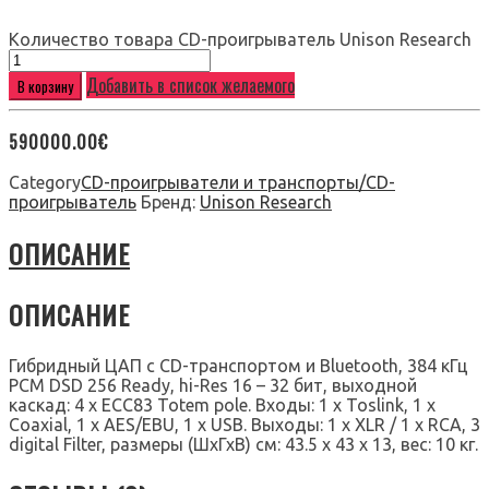
Количество товара CD-проигрыватель Unison Research
Добавить в список желаемого
В корзину
590000.00
€
Category
CD-проигрыватели и транспорты/CD-
проигрыватель
Бренд:
Unison Research
ОПИСАНИЕ
ОПИСАНИЕ
Гибридный ЦАП с CD-транспортом и Bluetooth, 384 кГц
PCM DSD 256 Ready, hi-Res 16 – 32 бит, выходной
каскад: 4 x ECC83 Totem pole. Входы: 1 х Toslink, 1 х
Coaxial, 1 х AES/EBU, 1 х USB. Выходы: 1 х XLR / 1 х RCA, 3
digital Filter, размеры (ШхГхВ) см: 43.5 x 43 x 13, вес: 10 кг.