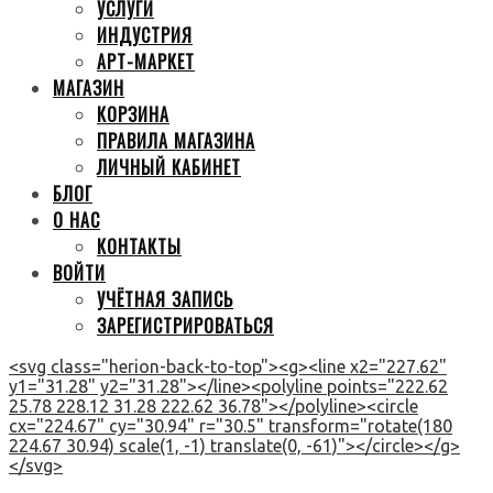
УСЛУГИ
ИНДУСТРИЯ
АРТ-МАРКЕТ
МАГАЗИН
КОРЗИНА
ПРАВИЛА МАГАЗИНА
ЛИЧНЫЙ КАБИНЕТ
БЛОГ
О НАС
КОНТАКТЫ
ВОЙТИ
УЧЁТНАЯ ЗАПИСЬ
ЗАРЕГИСТРИРОВАТЬСЯ
<svg class="herion-back-to-top"><g><line x2="227.62"
y1="31.28" y2="31.28"></line><polyline points="222.62
25.78 228.12 31.28 222.62 36.78"></polyline><circle
cx="224.67" cy="30.94" r="30.5" transform="rotate(180
224.67 30.94) scale(1, -1) translate(0, -61)"></circle></g>
</svg>