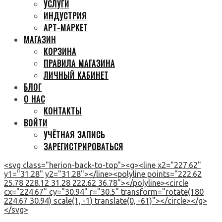
УСЛУГИ
ИНДУСТРИЯ
АРТ-МАРКЕТ
МАГАЗИН
КОРЗИНА
ПРАВИЛА МАГАЗИНА
ЛИЧНЫЙ КАБИНЕТ
БЛОГ
О НАС
КОНТАКТЫ
ВОЙТИ
УЧЁТНАЯ ЗАПИСЬ
ЗАРЕГИСТРИРОВАТЬСЯ
<svg class="herion-back-to-top"><g><line x2="227.62"
y1="31.28" y2="31.28"></line><polyline points="222.62
25.78 228.12 31.28 222.62 36.78"></polyline><circle
cx="224.67" cy="30.94" r="30.5" transform="rotate(180
224.67 30.94) scale(1, -1) translate(0, -61)"></circle></g>
</svg>