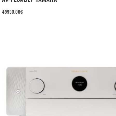
49990.00
€