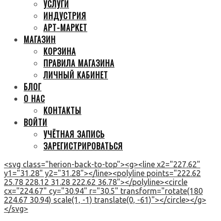
УСЛУГИ
ИНДУСТРИЯ
АРТ-МАРКЕТ
МАГАЗИН
КОРЗИНА
ПРАВИЛА МАГАЗИНА
ЛИЧНЫЙ КАБИНЕТ
БЛОГ
О НАС
КОНТАКТЫ
ВОЙТИ
УЧЁТНАЯ ЗАПИСЬ
ЗАРЕГИСТРИРОВАТЬСЯ
<svg class="herion-back-to-top"><g><line x2="227.62"
y1="31.28" y2="31.28"></line><polyline points="222.62
25.78 228.12 31.28 222.62 36.78"></polyline><circle
cx="224.67" cy="30.94" r="30.5" transform="rotate(180
224.67 30.94) scale(1, -1) translate(0, -61)"></circle></g>
</svg>