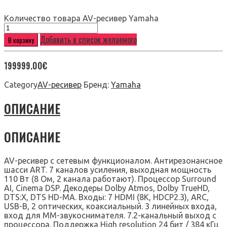
Количество товара AV-ресивер Yamaha
Добавить в список желаемого
В корзину
199999.00
€
Category
AV-ресивер
Бренд:
Yamaha
ОПИСАНИЕ
ОПИСАНИЕ
AV-ресивер с сетевым функционалом. Антирезонансное
шасси ART. 7 каналов усиления, выходная мощность
110 Вт (8 Ом, 2 канала работают). Процессор Surround
AI, Cinema DSP. Декодеры Dolby Atmos, Dolby TrueHD,
DTS:X, DTS HD-MA. Входы: 7 HDMI (8K, HDCP2.3), ARC,
USB-B, 2 оптических, коаксиальный. 3 линейных входа,
вход для MM-звукоснимателя. 7.2-канальный выход с
процессора. Поддержка High resolution 24 бит / 384 кГц