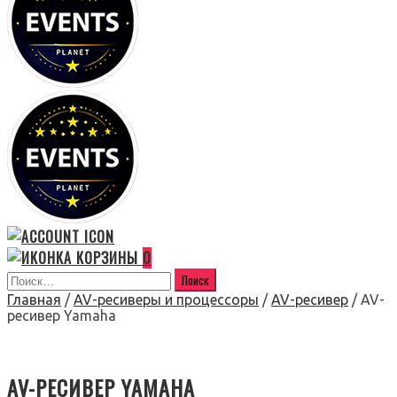
0
Главная
/
AV-ресиверы и процессоры
/
AV-ресивер
/ AV-
ресивер Yamaha
AV-РЕСИВЕР YAMAHA