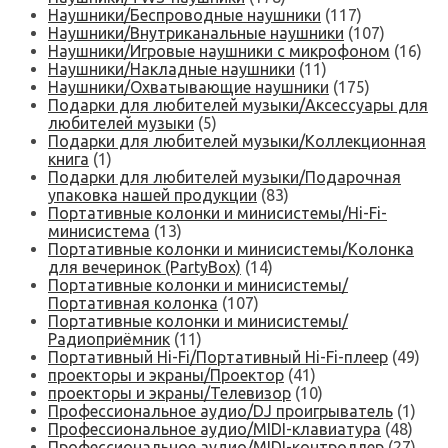
Наушники/Беспроводные наушники
(117)
Наушники/Внутриканальные наушники
(107)
Наушники/Игровые наушники с микрофоном
(16)
Наушники/Накладные наушники
(11)
Наушники/Охватывающие наушники
(175)
Подарки для любителей музыки/Аксессуары для
любителей музыки
(5)
Подарки для любителей музыки/Коллекционная
книга
(1)
Подарки для любителей музыки/Подарочная
упаковка нашей продукции
(83)
Портативные колонки и минисистемы/Hi-Fi-
минисистема
(13)
Портативные колонки и минисистемы/Колонка
для вечеринок (PartyBox)
(14)
Портативные колонки и минисистемы/
Портативная колонка
(107)
Портативные колонки и минисистемы/
Радиоприёмник
(11)
Портативный Hi-Fi/Портативный Hi-Fi-плеер
(49)
проекторы и экраны/Проектор
(41)
проекторы и экраны/Телевизор
(10)
Профессиональное аудио/DJ проигрыватель
(1)
Профессиональное аудио/MIDI-клавиатура
(48)
Профессиональное аудио/MIDI-контроллер
(27)