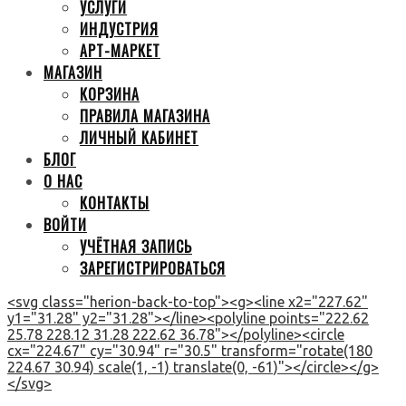
УСЛУГИ
ИНДУСТРИЯ
АРТ-МАРКЕТ
МАГАЗИН
КОРЗИНА
ПРАВИЛА МАГАЗИНА
ЛИЧНЫЙ КАБИНЕТ
БЛОГ
О НАС
КОНТАКТЫ
ВОЙТИ
УЧЁТНАЯ ЗАПИСЬ
ЗАРЕГИСТРИРОВАТЬСЯ
<svg class="herion-back-to-top"><g><line x2="227.62"
y1="31.28" y2="31.28"></line><polyline points="222.62
25.78 228.12 31.28 222.62 36.78"></polyline><circle
cx="224.67" cy="30.94" r="30.5" transform="rotate(180
224.67 30.94) scale(1, -1) translate(0, -61)"></circle></g>
</svg>