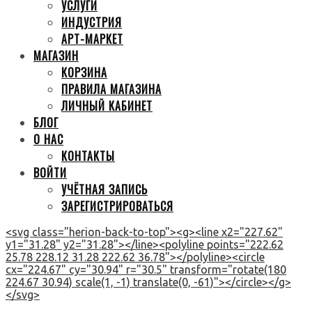
УСЛУГИ
ИНДУСТРИЯ
АРТ-МАРКЕТ
МАГАЗИН
КОРЗИНА
ПРАВИЛА МАГАЗИНА
ЛИЧНЫЙ КАБИНЕТ
БЛОГ
О НАС
КОНТАКТЫ
ВОЙТИ
УЧЁТНАЯ ЗАПИСЬ
ЗАРЕГИСТРИРОВАТЬСЯ
<svg class="herion-back-to-top"><g><line x2="227.62"
y1="31.28" y2="31.28"></line><polyline points="222.62
25.78 228.12 31.28 222.62 36.78"></polyline><circle
cx="224.67" cy="30.94" r="30.5" transform="rotate(180
224.67 30.94) scale(1, -1) translate(0, -61)"></circle></g>
</svg>