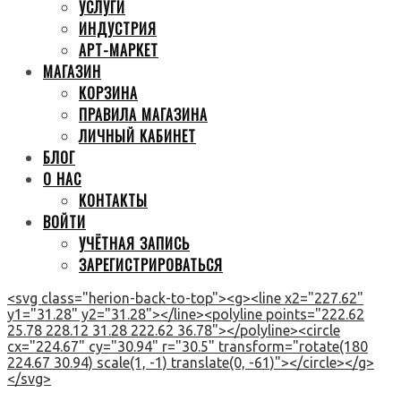
УСЛУГИ
ИНДУСТРИЯ
АРТ-МАРКЕТ
МАГАЗИН
КОРЗИНА
ПРАВИЛА МАГАЗИНА
ЛИЧНЫЙ КАБИНЕТ
БЛОГ
О НАС
КОНТАКТЫ
ВОЙТИ
УЧЁТНАЯ ЗАПИСЬ
ЗАРЕГИСТРИРОВАТЬСЯ
<svg class="herion-back-to-top"><g><line x2="227.62"
y1="31.28" y2="31.28"></line><polyline points="222.62
25.78 228.12 31.28 222.62 36.78"></polyline><circle
cx="224.67" cy="30.94" r="30.5" transform="rotate(180
224.67 30.94) scale(1, -1) translate(0, -61)"></circle></g>
</svg>