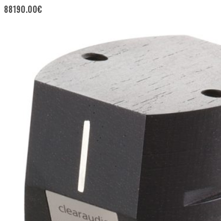
88190.00
€