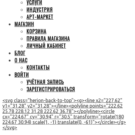
УСЛУГИ
ИНДУСТРИЯ
АРТ-МАРКЕТ
МАГАЗИН
КОРЗИНА
ПРАВИЛА МАГАЗИНА
ЛИЧНЫЙ КАБИНЕТ
БЛОГ
О НАС
КОНТАКТЫ
ВОЙТИ
УЧЁТНАЯ ЗАПИСЬ
ЗАРЕГИСТРИРОВАТЬСЯ
<svg class="herion-back-to-top"><g><line x2="227.62"
y1="31.28" y2="31.28"></line><polyline points="222.62
25.78 228.12 31.28 222.62 36.78"></polyline><circle
cx="224.67" cy="30.94" r="30.5" transform="rotate(180
224.67 30.94) scale(1, -1) translate(0, -61)"></circle></g>
</svg>