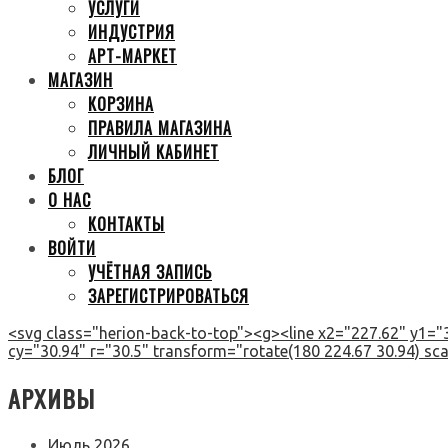
УСЛУГИ
ИНДУСТРИЯ
АРТ-МАРКЕТ
МАГАЗИН
КОРЗИНА
ПРАВИЛА МАГАЗИНА
ЛИЧНЫЙ КАБИНЕТ
БЛОГ
О НАС
КОНТАКТЫ
ВОЙТИ
УЧЁТНАЯ ЗАПИСЬ
ЗАРЕГИСТРИРОВАТЬСЯ
<svg class="herion-back-to-top"><g><line x2="227.62" y1="3
cy="30.94" r="30.5" transform="rotate(180 224.67 30.94) scal
АРХИВЫ
Июль 2026