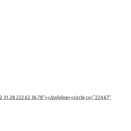
 31.28 222.62 36.78"></polyline><circle cx="224.67"