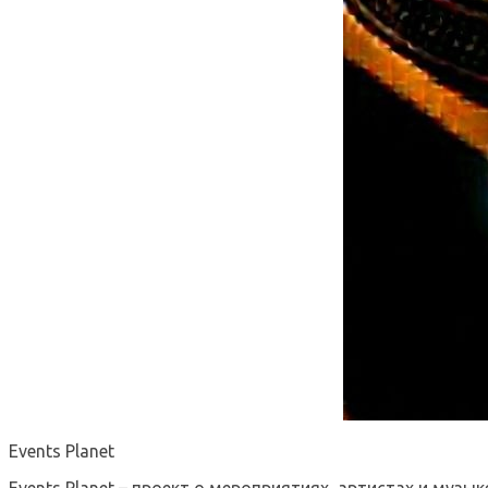
Events Planet
Events Planet – проект о мероприятиях, артистах и музык