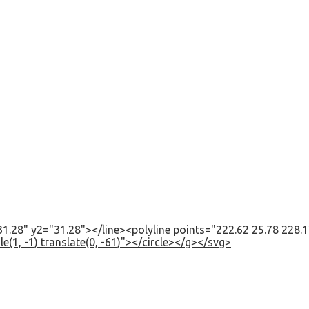
1.28" y2="31.28"></line><polyline points="222.62 25.78 228.12
e(1, -1) translate(0, -61)"></circle></g></svg>