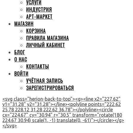
УСЛУГИ
ИНДУСТРИЯ
АРТ-МАРКЕТ
МАГАЗИН
КОРЗИНА
ПРАВИЛА МАГАЗИНА
ЛИЧНЫЙ КАБИНЕТ
БЛОГ
О НАС
КОНТАКТЫ
ВОЙТИ
УЧЁТНАЯ ЗАПИСЬ
ЗАРЕГИСТРИРОВАТЬСЯ
<svg class="herion-back-to-top"><g><line x2="227.62"
y1="31.28" y2="31.28"></line><polyline points="222.62
25.78 228.12 31.28 222.62 36.78"></polyline><circle
cx="224.67" cy="30.94" r="30.5" transform="rotate(180
224.67 30.94) scale(1, -1) translate(0, -61)"></circle></g>
</svg>