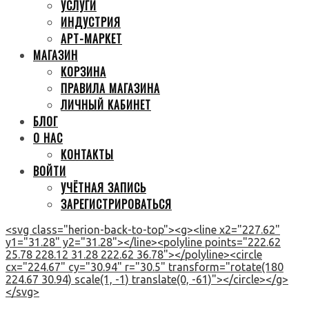
УСЛУГИ
ИНДУСТРИЯ
АРТ-МАРКЕТ
МАГАЗИН
КОРЗИНА
ПРАВИЛА МАГАЗИНА
ЛИЧНЫЙ КАБИНЕТ
БЛОГ
О НАС
КОНТАКТЫ
ВОЙТИ
УЧЁТНАЯ ЗАПИСЬ
ЗАРЕГИСТРИРОВАТЬСЯ
<svg class="herion-back-to-top"><g><line x2="227.62"
y1="31.28" y2="31.28"></line><polyline points="222.62
25.78 228.12 31.28 222.62 36.78"></polyline><circle
cx="224.67" cy="30.94" r="30.5" transform="rotate(180
224.67 30.94) scale(1, -1) translate(0, -61)"></circle></g>
</svg>