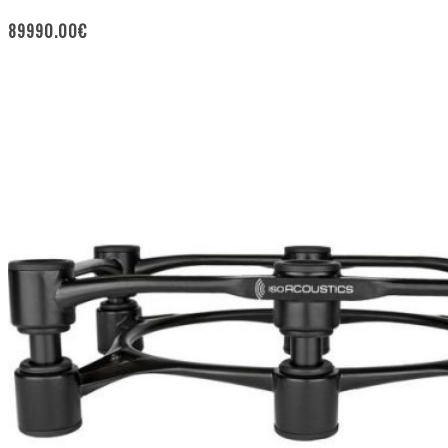
89990.00
€