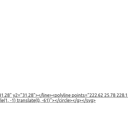
1.28" y2="31.28"></line><polyline points="222.62 25.78 228.12
e(1, -1) translate(0, -61)"></circle></g></svg>