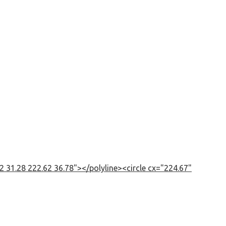
 31.28 222.62 36.78"></polyline><circle cx="224.67"