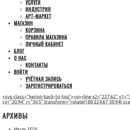
УСЛУГИ
ИНДУСТРИЯ
АРТ-МАРКЕТ
МАГАЗИН
КОРЗИНА
ПРАВИЛА МАГАЗИНА
ЛИЧНЫЙ КАБИНЕТ
БЛОГ
О НАС
КОНТАКТЫ
ВОЙТИ
УЧЁТНАЯ ЗАПИСЬ
ЗАРЕГИСТРИРОВАТЬСЯ
<svg class="herion-back-to-top"><g><line x2="227.62" y1="3
cy="30.94" r="30.5" transform="rotate(180 224.67 30.94) scal
АРХИВЫ
Июль 2026