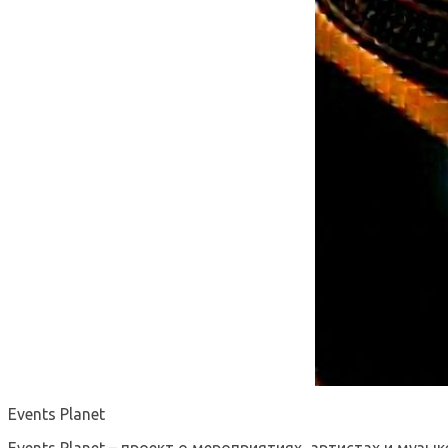
Events Planet
Events Planet – проект о мероприятиях, артистах и музык