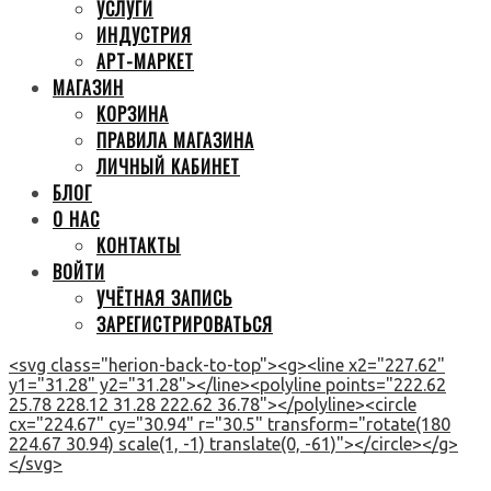
УСЛУГИ
ИНДУСТРИЯ
АРТ-МАРКЕТ
МАГАЗИН
КОРЗИНА
ПРАВИЛА МАГАЗИНА
ЛИЧНЫЙ КАБИНЕТ
БЛОГ
О НАС
КОНТАКТЫ
ВОЙТИ
УЧЁТНАЯ ЗАПИСЬ
ЗАРЕГИСТРИРОВАТЬСЯ
<svg class="herion-back-to-top"><g><line x2="227.62"
y1="31.28" y2="31.28"></line><polyline points="222.62
25.78 228.12 31.28 222.62 36.78"></polyline><circle
cx="224.67" cy="30.94" r="30.5" transform="rotate(180
224.67 30.94) scale(1, -1) translate(0, -61)"></circle></g>
</svg>