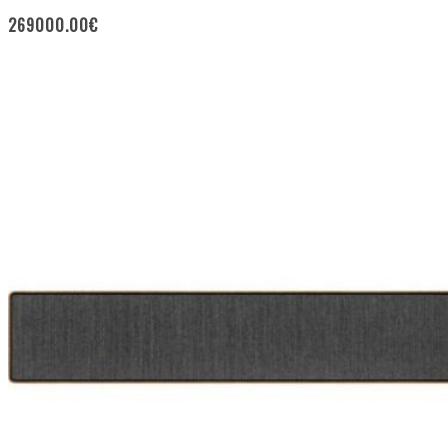
269000.00
€