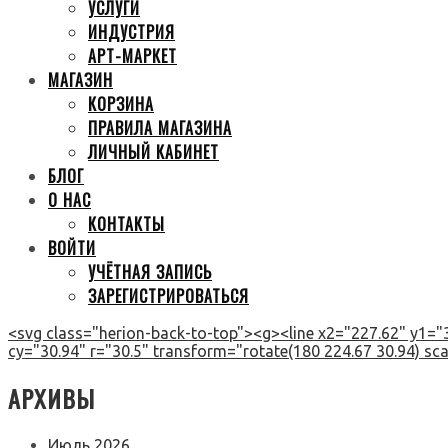
УСЛУГИ
ИНДУСТРИЯ
АРТ-МАРКЕТ
МАГАЗИН
КОРЗИНА
ПРАВИЛА МАГАЗИНА
ЛИЧНЫЙ КАБИНЕТ
БЛОГ
О НАС
КОНТАКТЫ
ВОЙТИ
УЧЁТНАЯ ЗАПИСЬ
ЗАРЕГИСТРИРОВАТЬСЯ
<svg class="herion-back-to-top"><g><line x2="227.62" y1="3
cy="30.94" r="30.5" transform="rotate(180 224.67 30.94) scal
АРХИВЫ
Июль 2026