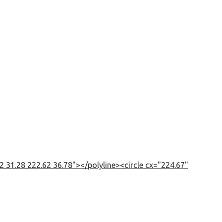
 31.28 222.62 36.78"></polyline><circle cx="224.67"