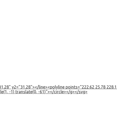
1.28" y2="31.28"></line><polyline points="222.62 25.78 228.12
e(1, -1) translate(0, -61)"></circle></g></svg>