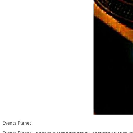
Events Planet
Events Planet – проект о мероприятиях, артистах и музык