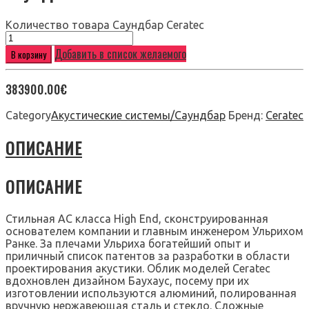
Количество товара Саундбар Ceratec
Добавить в список желаемого
В корзину
383900.00
€
Category
Акустические системы/Саундбар
Бренд:
Ceratec
ОПИСАНИЕ
ОПИСАНИЕ
Стильная АС класса High End, сконструированная
основателем компании и главным инженером Ульрихом
Ранке. За плечами Ульриха богатейший опыт и
приличный список патентов за разработки в области
проектирования акустики. Облик моделей Ceratec
вдохновлен дизайном Баухаус, посему при их
изготовлении используются алюминий, полированная
вручную нержавеющая сталь и стекло. Сложные