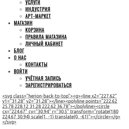
УСЛУГИ
ИНДУСТРИЯ
АРТ-МАРКЕТ
МАГАЗИН
КОРЗИНА
ПРАВИЛА МАГАЗИНА
ЛИЧНЫЙ КАБИНЕТ
БЛОГ
О НАС
КОНТАКТЫ
ВОЙТИ
УЧЁТНАЯ ЗАПИСЬ
ЗАРЕГИСТРИРОВАТЬСЯ
<svg class="herion-back-to-top"><g><line x2="227.62"
y1="31.28" y2="31.28"></line><polyline points="222.62
25.78 228.12 31.28 222.62 36.78"></polyline><circle
cx="224.67" cy="30.94" r="30.5" transform="rotate(180
224.67 30.94) scale(1, -1) translate(0, -61)"></circle></g>
</svg>