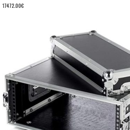
17472.00
€