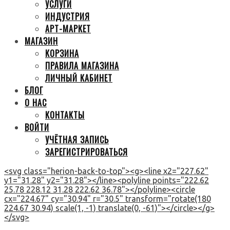
УСЛУГИ
ИНДУСТРИЯ
АРТ-МАРКЕТ
МАГАЗИН
КОРЗИНА
ПРАВИЛА МАГАЗИНА
ЛИЧНЫЙ КАБИНЕТ
БЛОГ
О НАС
КОНТАКТЫ
ВОЙТИ
УЧЁТНАЯ ЗАПИСЬ
ЗАРЕГИСТРИРОВАТЬСЯ
<svg class="herion-back-to-top"><g><line x2="227.62"
y1="31.28" y2="31.28"></line><polyline points="222.62
25.78 228.12 31.28 222.62 36.78"></polyline><circle
cx="224.67" cy="30.94" r="30.5" transform="rotate(180
224.67 30.94) scale(1, -1) translate(0, -61)"></circle></g>
</svg>