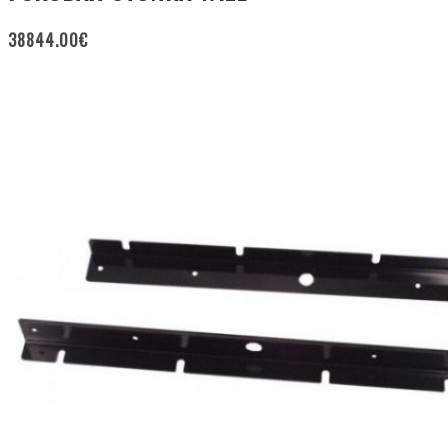
38844.00
€