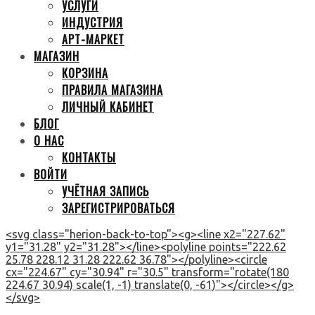
УСЛУГИ
ИНДУСТРИЯ
АРТ-МАРКЕТ
МАГАЗИН
КОРЗИНА
ПРАВИЛА МАГАЗИНА
ЛИЧНЫЙ КАБИНЕТ
БЛОГ
О НАС
КОНТАКТЫ
ВОЙТИ
УЧЁТНАЯ ЗАПИСЬ
ЗАРЕГИСТРИРОВАТЬСЯ
<svg class="herion-back-to-top"><g><line x2="227.62"
y1="31.28" y2="31.28"></line><polyline points="222.62
25.78 228.12 31.28 222.62 36.78"></polyline><circle
cx="224.67" cy="30.94" r="30.5" transform="rotate(180
224.67 30.94) scale(1, -1) translate(0, -61)"></circle></g>
</svg>