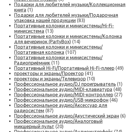
Подарки для любителей музыки/Коллекционная
книга
(1)
Подарки для любителей музыки/Подарочная
упаковка нашей продукции
(83)
Портативные колонки и минисистемы/Hi-Fi-
минисистема
(13)
Портативные колонки и минисистемы/Колонка
для вечеринок (PartyBox)
(14)
Портативные колонки и минисистемы/
Портативная колонка
(107)
Портативные колонки и минисистемы/
Радиоприёмник
(11)
Портативный Hi-Fi/Портативный Hi-Fi-плеер
(49)
проекторы и экраны/Проектор
(41)
проекторы и экраны/Телевизор
(10)
Профессиональное аудио/DJ проигрыватель
(1)
Профессиональное аудио/MIDI-клавиатура
(48)
Профессиональное аудио/MIDI-контроллер
(27)
Профессиональное аудио/USB-микрофон
(46)
Профессиональное аудио/Аксессуар для
радиосистем
(87)
Профессиональное аудио/Акустический экран
(6)
Профессиональное аудио/Аналоговый
микшерный пульт
(20)
Профессиональное аудио/Аудиоинтерфейс
(74)