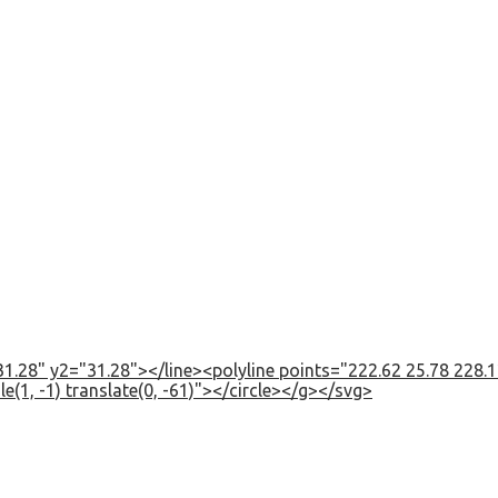
1.28" y2="31.28"></line><polyline points="222.62 25.78 228.12
e(1, -1) translate(0, -61)"></circle></g></svg>