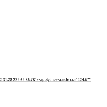
 31.28 222.62 36.78"></polyline><circle cx="224.67"