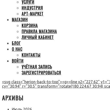
УСЛУГИ
ИНДУСТРИЯ
АРТ-МАРКЕТ
МАГАЗИН
КОРЗИНА
ПРАВИЛА МАГАЗИНА
ЛИЧНЫЙ КАБИНЕТ
БЛОГ
О НАС
КОНТАКТЫ
ВОЙТИ
УЧЁТНАЯ ЗАПИСЬ
ЗАРЕГИСТРИРОВАТЬСЯ
<svg class="herion-back-to-top"><g><line x2="227.62" y1="3
cy="30.94" r="30.5" transform="rotate(180 224.67 30.94) scal
АРХИВЫ
Июль 2026