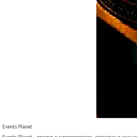
Events Planet
Events Planet – проект о мероприятиях, артистах и музык