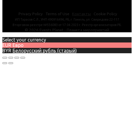
Privacy Policy Terms of Use
Контакты
Cookie Policy
ИП Тарасов С.Л., УНП 490916496, РБ, г. Гомель, ул. Свиридова 22-117
В торговом реестре №556083 от 17.04.2023 г. Реестр организаторов РБ.
©
2026
Events Planet - Планета мероприятий
Select your currency
EUR
Евро
BYR
Белорусский рубль (старый)