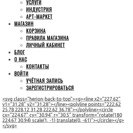
УСЛУГИ
ИНДУСТРИЯ
АРТ-МАРКЕТ
МАГАЗИН
КОРЗИНА
ПРАВИЛА МАГАЗИНА
ЛИЧНЫЙ КАБИНЕТ
БЛОГ
О НАС
КОНТАКТЫ
ВОЙТИ
УЧЁТНАЯ ЗАПИСЬ
ЗАРЕГИСТРИРОВАТЬСЯ
<svg class="herion-back-to-top"><g><line x2="227.62"
y1="31.28" y2="31.28"></line><polyline points="222.62
25.78 228.12 31.28 222.62 36.78"></polyline><circle
cx="224.67" cy="30.94" r="30.5" transform="rotate(180
224.67 30.94) scale(1, -1) translate(0, -61)"></circle></g>
</svg>