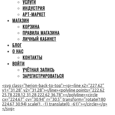
УСЛУГИ
ИНДУСТРИЯ
АРТ-МАРКЕТ
МАГАЗИН
КОРЗИНА
ПРАВИЛА МАГАЗИНА
ЛИЧНЫЙ КАБИНЕТ
БЛОГ
О НАС
КОНТАКТЫ
ВОЙТИ
УЧЁТНАЯ ЗАПИСЬ
ЗАРЕГИСТРИРОВАТЬСЯ
<svg class="herion-back-to-top"><g><line x2="227.62"
y1="31.28" y2="31.28"></line><polyline points="222.62
25.78 228.12 31.28 222.62 36.78"></polyline><circle
cx="224.67" cy="30.94" r="30.5" transform="rotate(180
224.67 30.94) scale(1, -1) translate(0, -61)"></circle></g>
</svg>