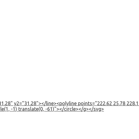
1.28" y2="31.28"></line><polyline points="222.62 25.78 228.12
e(1, -1) translate(0, -61)"></circle></g></svg>