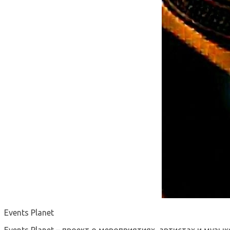
Events Planet
Events Planet – проект о мероприятиях, артистах и музык