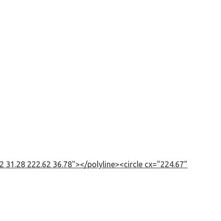
 31.28 222.62 36.78"></polyline><circle cx="224.67"