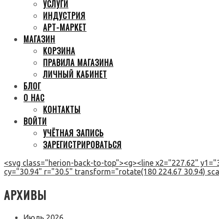
УСЛУГИ
ИНДУСТРИЯ
АРТ-МАРКЕТ
МАГАЗИН
КОРЗИНА
ПРАВИЛА МАГАЗИНА
ЛИЧНЫЙ КАБИНЕТ
БЛОГ
О НАС
КОНТАКТЫ
ВОЙТИ
УЧЁТНАЯ ЗАПИСЬ
ЗАРЕГИСТРИРОВАТЬСЯ
<svg class="herion-back-to-top"><g><line x2="227.62" y1="3
cy="30.94" r="30.5" transform="rotate(180 224.67 30.94) scal
АРХИВЫ
Июль 2026