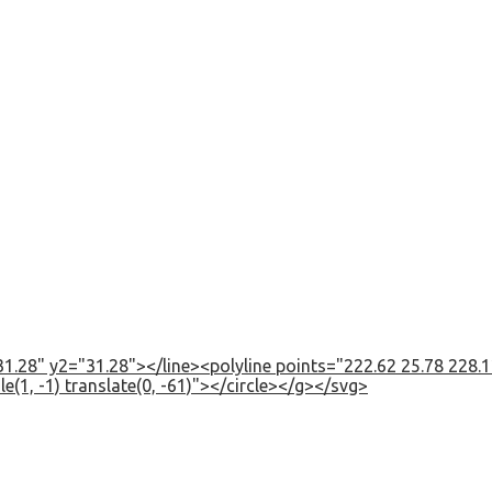
1.28" y2="31.28"></line><polyline points="222.62 25.78 228.12
e(1, -1) translate(0, -61)"></circle></g></svg>