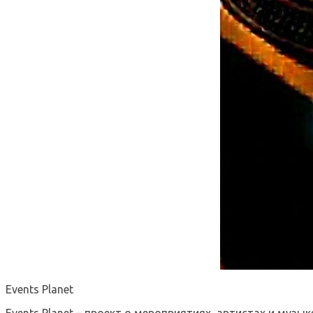
Events Planet
Events Planet – проект о мероприятиях, артистах и музык