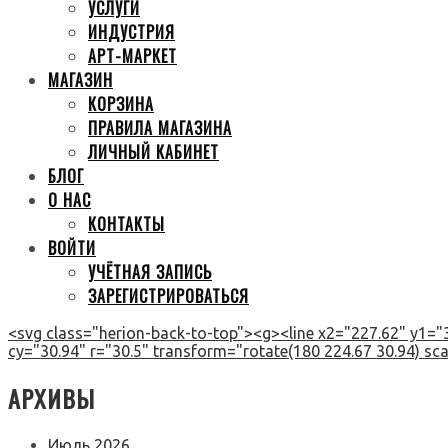
УСЛУГИ
ИНДУСТРИЯ
АРТ-МАРКЕТ
МАГАЗИН
КОРЗИНА
ПРАВИЛА МАГАЗИНА
ЛИЧНЫЙ КАБИНЕТ
БЛОГ
О НАС
КОНТАКТЫ
ВОЙТИ
УЧЁТНАЯ ЗАПИСЬ
ЗАРЕГИСТРИРОВАТЬСЯ
<svg class="herion-back-to-top"><g><line x2="227.62" y1="3
cy="30.94" r="30.5" transform="rotate(180 224.67 30.94) scal
АРХИВЫ
Июль 2026