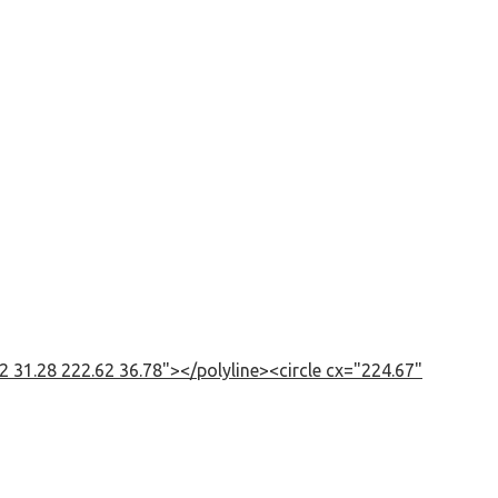
 31.28 222.62 36.78"></polyline><circle cx="224.67"