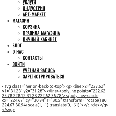
УСЛУГИ
ИНДУСТРИЯ
АРТ-МАРКЕТ
МАГАЗИН
КОРЗИНА
ПРАВИЛА МАГАЗИНА
ЛИЧНЫЙ КАБИНЕТ
БЛОГ
О НАС
КОНТАКТЫ
ВОЙТИ
УЧЁТНАЯ ЗАПИСЬ
ЗАРЕГИСТРИРОВАТЬСЯ
<svg class="herion-back-to-top"><g><line x2="227.62"
y1="31.28" y2="31.28"></line><polyline points="222.62
25.78 228.12 31.28 222.62 36.78"></polyline><circle
cx="224.67" cy="30.94" r="30.5" transform="rotate(180
224.67 30.94) scale(1, -1) translate(0, -61)"></circle></g>
</svg>