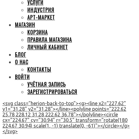
УСЛУГИ
ИНДУСТРИЯ
АРТ-МАРКЕТ
МАГАЗИН
КОРЗИНА
ПРАВИЛА МАГАЗИНА
ЛИЧНЫЙ КАБИНЕТ
БЛОГ
О НАС
КОНТАКТЫ
ВОЙТИ
УЧЁТНАЯ ЗАПИСЬ
ЗАРЕГИСТРИРОВАТЬСЯ
<svg class="herion-back-to-top"><g><line x2="227.62"
y1="31.28" y2="31.28"></line><polyline points="222.62
25.78 228.12 31.28 222.62 36.78"></polyline><circle
cx="224.67" cy="30.94" r="30.5" transform="rotate(180
224.67 30.94) scale(1, -1) translate(0, -61)"></circle></g>
</svg>