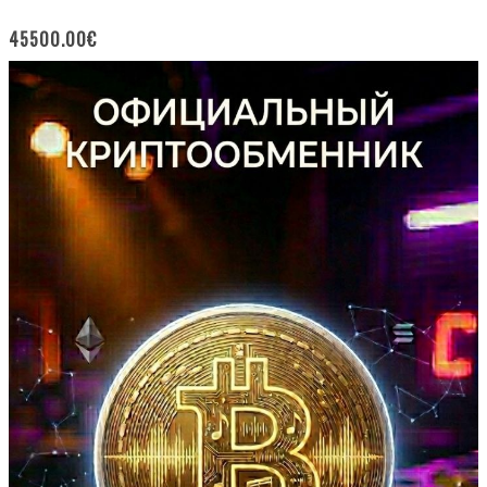
45500.00
€