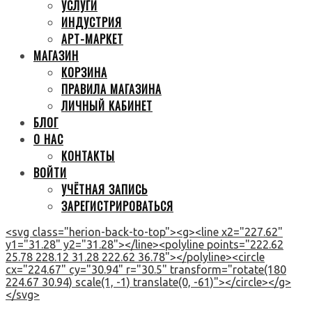
УСЛУГИ
ИНДУСТРИЯ
АРТ-МАРКЕТ
МАГАЗИН
КОРЗИНА
ПРАВИЛА МАГАЗИНА
ЛИЧНЫЙ КАБИНЕТ
БЛОГ
О НАС
КОНТАКТЫ
ВОЙТИ
УЧЁТНАЯ ЗАПИСЬ
ЗАРЕГИСТРИРОВАТЬСЯ
<svg class="herion-back-to-top"><g><line x2="227.62"
y1="31.28" y2="31.28"></line><polyline points="222.62
25.78 228.12 31.28 222.62 36.78"></polyline><circle
cx="224.67" cy="30.94" r="30.5" transform="rotate(180
224.67 30.94) scale(1, -1) translate(0, -61)"></circle></g>
</svg>