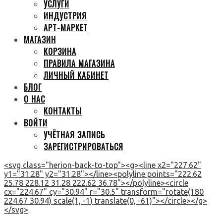
УСЛУГИ
ИНДУСТРИЯ
АРТ-МАРКЕТ
МАГАЗИН
КОРЗИНА
ПРАВИЛА МАГАЗИНА
ЛИЧНЫЙ КАБИНЕТ
БЛОГ
О НАС
КОНТАКТЫ
ВОЙТИ
УЧЁТНАЯ ЗАПИСЬ
ЗАРЕГИСТРИРОВАТЬСЯ
<svg class="herion-back-to-top"><g><line x2="227.62"
y1="31.28" y2="31.28"></line><polyline points="222.62
25.78 228.12 31.28 222.62 36.78"></polyline><circle
cx="224.67" cy="30.94" r="30.5" transform="rotate(180
224.67 30.94) scale(1, -1) translate(0, -61)"></circle></g>
</svg>