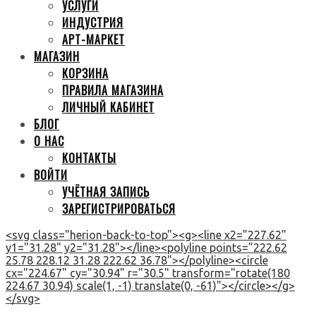
УСЛУГИ
ИНДУСТРИЯ
АРТ-МАРКЕТ
МАГАЗИН
КОРЗИНА
ПРАВИЛА МАГАЗИНА
ЛИЧНЫЙ КАБИНЕТ
БЛОГ
О НАС
КОНТАКТЫ
ВОЙТИ
УЧЁТНАЯ ЗАПИСЬ
ЗАРЕГИСТРИРОВАТЬСЯ
<svg class="herion-back-to-top"><g><line x2="227.62"
y1="31.28" y2="31.28"></line><polyline points="222.62
25.78 228.12 31.28 222.62 36.78"></polyline><circle
cx="224.67" cy="30.94" r="30.5" transform="rotate(180
224.67 30.94) scale(1, -1) translate(0, -61)"></circle></g>
</svg>