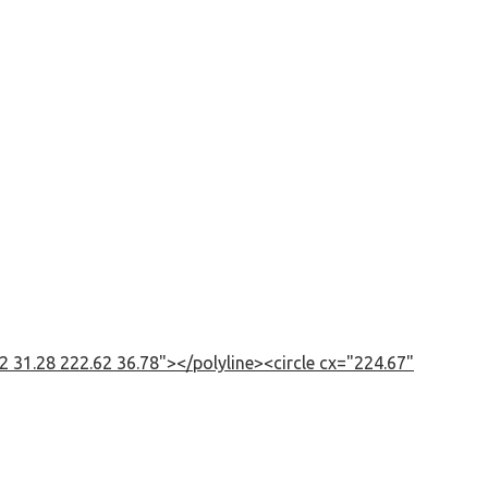
 31.28 222.62 36.78"></polyline><circle cx="224.67"