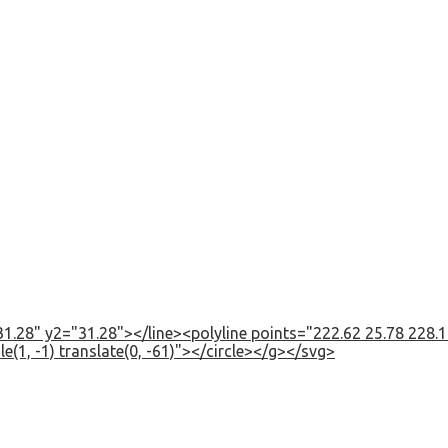
1.28" y2="31.28"></line><polyline points="222.62 25.78 228.12
e(1, -1) translate(0, -61)"></circle></g></svg>