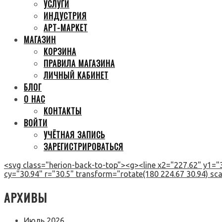
УСЛУГИ
ИНДУСТРИЯ
АРТ-МАРКЕТ
МАГАЗИН
КОРЗИНА
ПРАВИЛА МАГАЗИНА
ЛИЧНЫЙ КАБИНЕТ
БЛОГ
О НАС
КОНТАКТЫ
ВОЙТИ
УЧЁТНАЯ ЗАПИСЬ
ЗАРЕГИСТРИРОВАТЬСЯ
<svg class="herion-back-to-top"><g><line x2="227.62" y1="3
cy="30.94" r="30.5" transform="rotate(180 224.67 30.94) scal
АРХИВЫ
Июль 2026