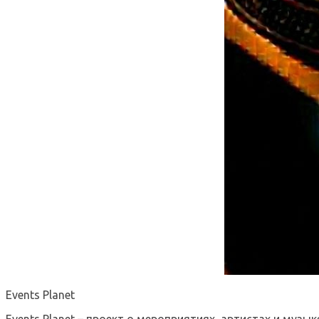
Events Planet
Events Planet – проект о мероприятиях, артистах и музык