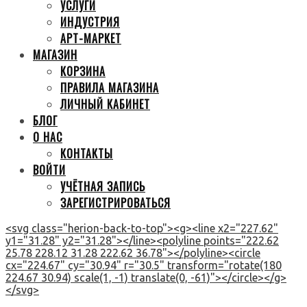
УСЛУГИ
ИНДУСТРИЯ
АРТ-МАРКЕТ
МАГАЗИН
КОРЗИНА
ПРАВИЛА МАГАЗИНА
ЛИЧНЫЙ КАБИНЕТ
БЛОГ
О НАС
КОНТАКТЫ
ВОЙТИ
УЧЁТНАЯ ЗАПИСЬ
ЗАРЕГИСТРИРОВАТЬСЯ
<svg class="herion-back-to-top"><g><line x2="227.62"
y1="31.28" y2="31.28"></line><polyline points="222.62
25.78 228.12 31.28 222.62 36.78"></polyline><circle
cx="224.67" cy="30.94" r="30.5" transform="rotate(180
224.67 30.94) scale(1, -1) translate(0, -61)"></circle></g>
</svg>