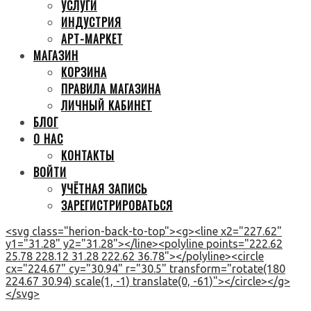
УСЛУГИ
ИНДУСТРИЯ
АРТ-МАРКЕТ
МАГАЗИН
КОРЗИНА
ПРАВИЛА МАГАЗИНА
ЛИЧНЫЙ КАБИНЕТ
БЛОГ
О НАС
КОНТАКТЫ
ВОЙТИ
УЧЁТНАЯ ЗАПИСЬ
ЗАРЕГИСТРИРОВАТЬСЯ
<svg class="herion-back-to-top"><g><line x2="227.62"
y1="31.28" y2="31.28"></line><polyline points="222.62
25.78 228.12 31.28 222.62 36.78"></polyline><circle
cx="224.67" cy="30.94" r="30.5" transform="rotate(180
224.67 30.94) scale(1, -1) translate(0, -61)"></circle></g>
</svg>