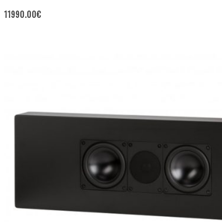
11990.00
€