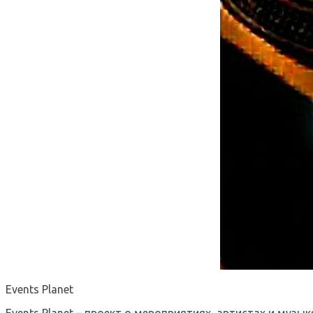
Events Planet
Events Planet – проект о мероприятиях, артистах и музык