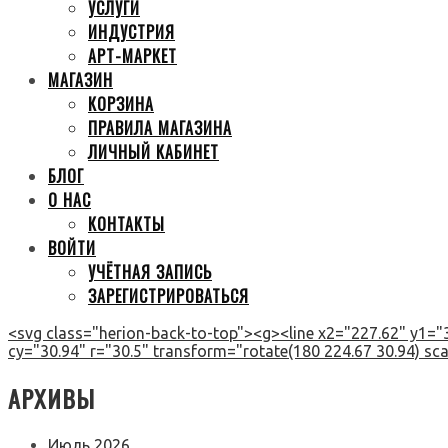
УСЛУГИ
ИНДУСТРИЯ
АРТ-МАРКЕТ
МАГАЗИН
КОРЗИНА
ПРАВИЛА МАГАЗИНА
ЛИЧНЫЙ КАБИНЕТ
БЛОГ
О НАС
КОНТАКТЫ
ВОЙТИ
УЧЁТНАЯ ЗАПИСЬ
ЗАРЕГИСТРИРОВАТЬСЯ
<svg class="herion-back-to-top"><g><line x2="227.62" y1="3
cy="30.94" r="30.5" transform="rotate(180 224.67 30.94) scal
АРХИВЫ
Июль 2026