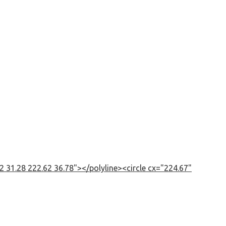
 31.28 222.62 36.78"></polyline><circle cx="224.67"