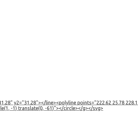
1.28" y2="31.28"></line><polyline points="222.62 25.78 228.12
e(1, -1) translate(0, -61)"></circle></g></svg>