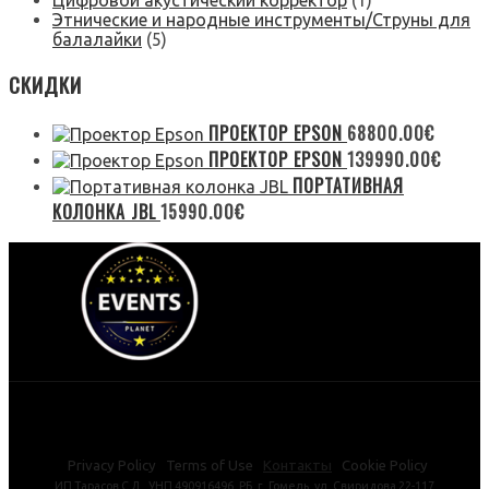
Цифровой акустический корректор
(1)
Этнические и народные инструменты/Струны для
балалайки
(5)
СКИДКИ
ПРОЕКТОР EPSON
68800.00
€
ПРОЕКТОР EPSON
139990.00
€
ПОРТАТИВНАЯ
КОЛОНКА JBL
15990.00
€
Privacy Policy Terms of Use
Контакты
Cookie Policy
ИП Тарасов С.Л., УНП 490916496, РБ, г. Гомель, ул. Свиридова 22-117