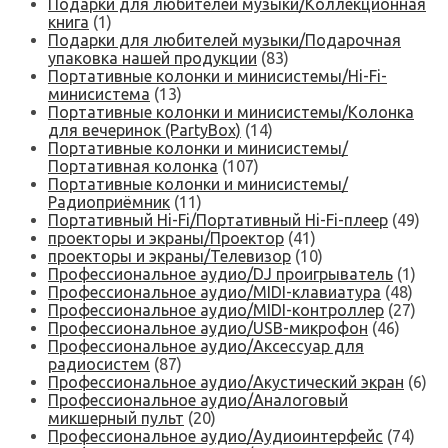
Подарки для любителей музыки/Коллекционная
книга
(1)
Подарки для любителей музыки/Подарочная
упаковка нашей продукции
(83)
Портативные колонки и минисистемы/Hi-Fi-
минисистема
(13)
Портативные колонки и минисистемы/Колонка
для вечеринок (PartyBox)
(14)
Портативные колонки и минисистемы/
Портативная колонка
(107)
Портативные колонки и минисистемы/
Радиоприёмник
(11)
Портативный Hi-Fi/Портативный Hi-Fi-плеер
(49)
проекторы и экраны/Проектор
(41)
проекторы и экраны/Телевизор
(10)
Профессиональное аудио/DJ проигрыватель
(1)
Профессиональное аудио/MIDI-клавиатура
(48)
Профессиональное аудио/MIDI-контроллер
(27)
Профессиональное аудио/USB-микрофон
(46)
Профессиональное аудио/Аксессуар для
радиосистем
(87)
Профессиональное аудио/Акустический экран
(6)
Профессиональное аудио/Аналоговый
микшерный пульт
(20)
Профессиональное аудио/Аудиоинтерфейс
(74)