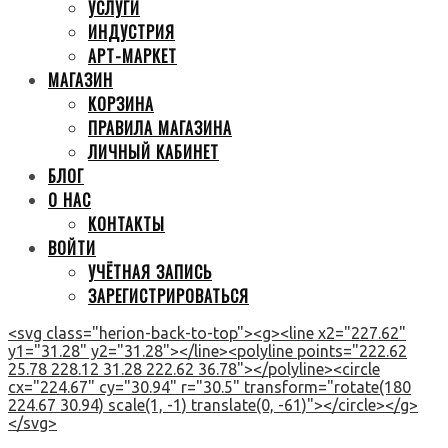
УСЛУГИ
ИНДУСТРИЯ
АРТ-МАРКЕТ
МАГАЗИН
КОРЗИНА
ПРАВИЛА МАГАЗИНА
ЛИЧНЫЙ КАБИНЕТ
БЛОГ
О НАС
КОНТАКТЫ
ВОЙТИ
УЧЁТНАЯ ЗАПИСЬ
ЗАРЕГИСТРИРОВАТЬСЯ
<svg class="herion-back-to-top"><g><line x2="227.62"
y1="31.28" y2="31.28"></line><polyline points="222.62
25.78 228.12 31.28 222.62 36.78"></polyline><circle
cx="224.67" cy="30.94" r="30.5" transform="rotate(180
224.67 30.94) scale(1, -1) translate(0, -61)"></circle></g>
</svg>