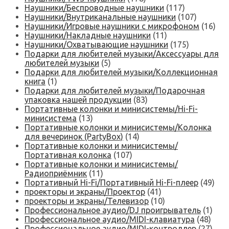
Наушники/Беспроводные наушники
(117)
Наушники/Внутриканальные наушники
(107)
Наушники/Игровые наушники с микрофоном
(16)
Наушники/Накладные наушники
(11)
Наушники/Охватывающие наушники
(175)
Подарки для любителей музыки/Аксессуары для
любителей музыки
(5)
Подарки для любителей музыки/Коллекционная
книга
(1)
Подарки для любителей музыки/Подарочная
упаковка нашей продукции
(83)
Портативные колонки и минисистемы/Hi-Fi-
минисистема
(13)
Портативные колонки и минисистемы/Колонка
для вечеринок (PartyBox)
(14)
Портативные колонки и минисистемы/
Портативная колонка
(107)
Портативные колонки и минисистемы/
Радиоприёмник
(11)
Портативный Hi-Fi/Портативный Hi-Fi-плеер
(49)
проекторы и экраны/Проектор
(41)
проекторы и экраны/Телевизор
(10)
Профессиональное аудио/DJ проигрыватель
(1)
Профессиональное аудио/MIDI-клавиатура
(48)
Профессиональное аудио/MIDI-контроллер
(27)