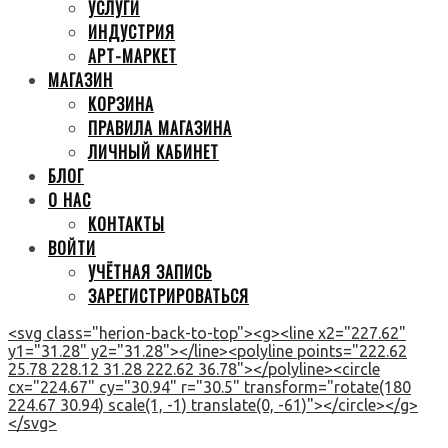
УСЛУГИ
ИНДУСТРИЯ
АРТ-МАРКЕТ
МАГАЗИН
КОРЗИНА
ПРАВИЛА МАГАЗИНА
ЛИЧНЫЙ КАБИНЕТ
БЛОГ
О НАС
КОНТАКТЫ
ВОЙТИ
УЧЁТНАЯ ЗАПИСЬ
ЗАРЕГИСТРИРОВАТЬСЯ
<svg class="herion-back-to-top"><g><line x2="227.62"
y1="31.28" y2="31.28"></line><polyline points="222.62
25.78 228.12 31.28 222.62 36.78"></polyline><circle
cx="224.67" cy="30.94" r="30.5" transform="rotate(180
224.67 30.94) scale(1, -1) translate(0, -61)"></circle></g>
</svg>