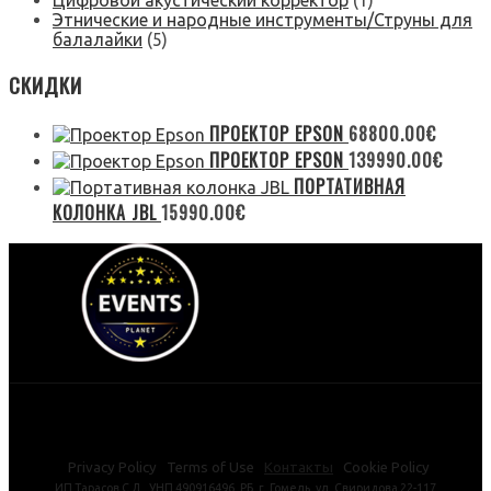
Цифровой акустический корректор
(1)
Этнические и народные инструменты/Струны для
балалайки
(5)
СКИДКИ
ПРОЕКТОР EPSON
68800.00
€
ПРОЕКТОР EPSON
139990.00
€
ПОРТАТИВНАЯ
КОЛОНКА JBL
15990.00
€
Privacy Policy Terms of Use
Контакты
Cookie Policy
ИП Тарасов С.Л., УНП 490916496, РБ, г. Гомель, ул. Свиридова 22-117