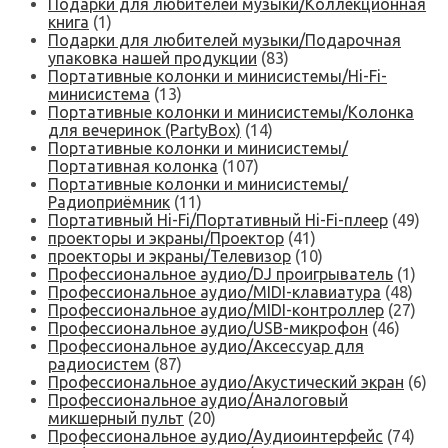
Подарки для любителей музыки/Коллекционная
книга
(1)
Подарки для любителей музыки/Подарочная
упаковка нашей продукции
(83)
Портативные колонки и минисистемы/Hi-Fi-
минисистема
(13)
Портативные колонки и минисистемы/Колонка
для вечеринок (PartyBox)
(14)
Портативные колонки и минисистемы/
Портативная колонка
(107)
Портативные колонки и минисистемы/
Радиоприёмник
(11)
Портативный Hi-Fi/Портативный Hi-Fi-плеер
(49)
проекторы и экраны/Проектор
(41)
проекторы и экраны/Телевизор
(10)
Профессиональное аудио/DJ проигрыватель
(1)
Профессиональное аудио/MIDI-клавиатура
(48)
Профессиональное аудио/MIDI-контроллер
(27)
Профессиональное аудио/USB-микрофон
(46)
Профессиональное аудио/Аксессуар для
радиосистем
(87)
Профессиональное аудио/Акустический экран
(6)
Профессиональное аудио/Аналоговый
микшерный пульт
(20)
Профессиональное аудио/Аудиоинтерфейс
(74)