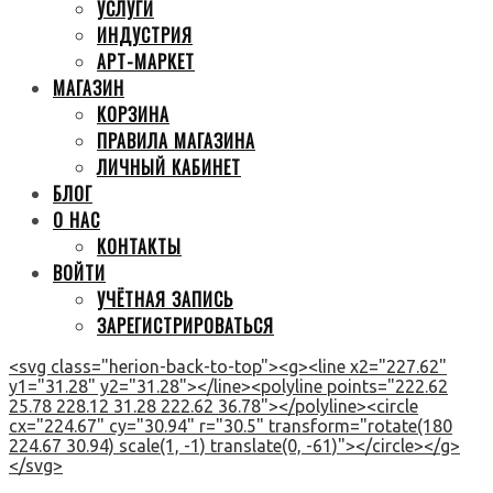
УСЛУГИ
ИНДУСТРИЯ
АРТ-МАРКЕТ
МАГАЗИН
КОРЗИНА
ПРАВИЛА МАГАЗИНА
ЛИЧНЫЙ КАБИНЕТ
БЛОГ
О НАС
КОНТАКТЫ
ВОЙТИ
УЧЁТНАЯ ЗАПИСЬ
ЗАРЕГИСТРИРОВАТЬСЯ
<svg class="herion-back-to-top"><g><line x2="227.62"
y1="31.28" y2="31.28"></line><polyline points="222.62
25.78 228.12 31.28 222.62 36.78"></polyline><circle
cx="224.67" cy="30.94" r="30.5" transform="rotate(180
224.67 30.94) scale(1, -1) translate(0, -61)"></circle></g>
</svg>