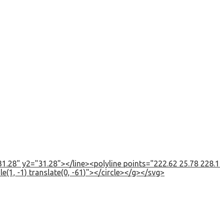
1.28" y2="31.28"></line><polyline points="222.62 25.78 228.12
e(1, -1) translate(0, -61)"></circle></g></svg>