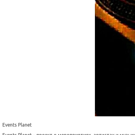
Events Planet
Events Planet – проект о мероприятиях, артистах и музык