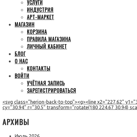
УСЛУГИ
ИНДУСТРИЯ
АРТ-МАРКЕТ
МАГАЗИН
КОРЗИНА
ПРАВИЛА МАГАЗИНА
ЛИЧНЫЙ КАБИНЕТ
БЛОГ
О НАС
КОНТАКТЫ
ВОЙТИ
УЧЁТНАЯ ЗАПИСЬ
ЗАРЕГИСТРИРОВАТЬСЯ
<svg class="herion-back-to-top"><g><line x2="227.62" y1="3
cy="30.94" r="30.5" transform="rotate(180 224.67 30.94) scal
АРХИВЫ
Июль 2026