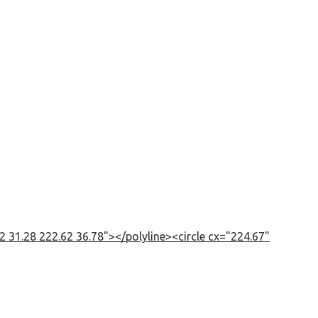
 31.28 222.62 36.78"></polyline><circle cx="224.67"