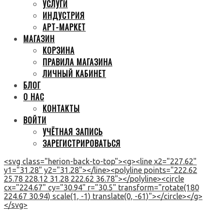
УСЛУГИ
ИНДУСТРИЯ
АРТ-МАРКЕТ
МАГАЗИН
КОРЗИНА
ПРАВИЛА МАГАЗИНА
ЛИЧНЫЙ КАБИНЕТ
БЛОГ
О НАС
КОНТАКТЫ
ВОЙТИ
УЧЁТНАЯ ЗАПИСЬ
ЗАРЕГИСТРИРОВАТЬСЯ
<svg class="herion-back-to-top"><g><line x2="227.62"
y1="31.28" y2="31.28"></line><polyline points="222.62
25.78 228.12 31.28 222.62 36.78"></polyline><circle
cx="224.67" cy="30.94" r="30.5" transform="rotate(180
224.67 30.94) scale(1, -1) translate(0, -61)"></circle></g>
</svg>