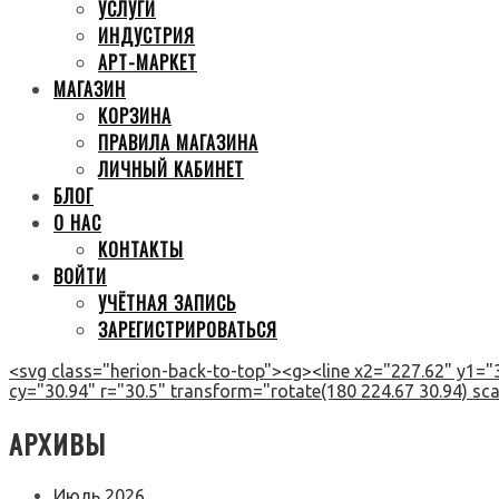
УСЛУГИ
ИНДУСТРИЯ
АРТ-МАРКЕТ
МАГАЗИН
КОРЗИНА
ПРАВИЛА МАГАЗИНА
ЛИЧНЫЙ КАБИНЕТ
БЛОГ
О НАС
КОНТАКТЫ
ВОЙТИ
УЧЁТНАЯ ЗАПИСЬ
ЗАРЕГИСТРИРОВАТЬСЯ
<svg class="herion-back-to-top"><g><line x2="227.62" y1="3
cy="30.94" r="30.5" transform="rotate(180 224.67 30.94) scal
АРХИВЫ
Июль 2026