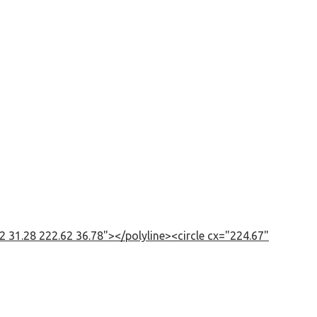
 31.28 222.62 36.78"></polyline><circle cx="224.67"