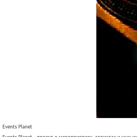
Events Planet
Events Planet – проект о мероприятиях, артистах и музык