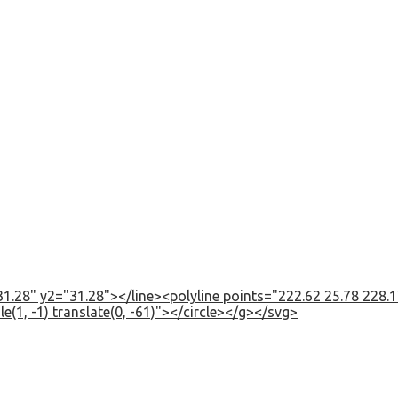
1.28" y2="31.28"></line><polyline points="222.62 25.78 228.12
e(1, -1) translate(0, -61)"></circle></g></svg>