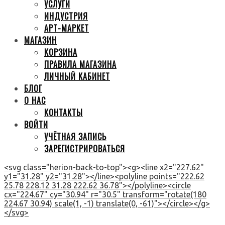
УСЛУГИ
ИНДУСТРИЯ
АРТ-МАРКЕТ
МАГАЗИН
КОРЗИНА
ПРАВИЛА МАГАЗИНА
ЛИЧНЫЙ КАБИНЕТ
БЛОГ
О НАС
КОНТАКТЫ
ВОЙТИ
УЧЁТНАЯ ЗАПИСЬ
ЗАРЕГИСТРИРОВАТЬСЯ
<svg class="herion-back-to-top"><g><line x2="227.62"
y1="31.28" y2="31.28"></line><polyline points="222.62
25.78 228.12 31.28 222.62 36.78"></polyline><circle
cx="224.67" cy="30.94" r="30.5" transform="rotate(180
224.67 30.94) scale(1, -1) translate(0, -61)"></circle></g>
</svg>