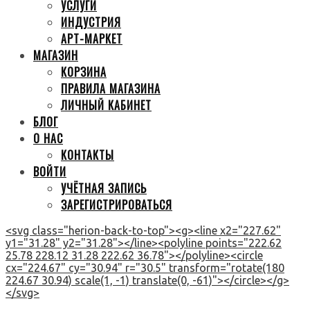
УСЛУГИ
ИНДУСТРИЯ
АРТ-МАРКЕТ
МАГАЗИН
КОРЗИНА
ПРАВИЛА МАГАЗИНА
ЛИЧНЫЙ КАБИНЕТ
БЛОГ
О НАС
КОНТАКТЫ
ВОЙТИ
УЧЁТНАЯ ЗАПИСЬ
ЗАРЕГИСТРИРОВАТЬСЯ
<svg class="herion-back-to-top"><g><line x2="227.62"
y1="31.28" y2="31.28"></line><polyline points="222.62
25.78 228.12 31.28 222.62 36.78"></polyline><circle
cx="224.67" cy="30.94" r="30.5" transform="rotate(180
224.67 30.94) scale(1, -1) translate(0, -61)"></circle></g>
</svg>