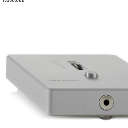
19990.00
€