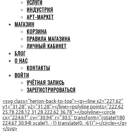
УСЛУГИ
ИНДУСТРИЯ
АРТ-МАРКЕТ
МАГАЗИН
КОРЗИНА
ПРАВИЛА МАГАЗИНА
ЛИЧНЫЙ КАБИНЕТ
БЛОГ
О НАС
КОНТАКТЫ
ВОЙТИ
УЧЁТНАЯ ЗАПИСЬ
ЗАРЕГИСТРИРОВАТЬСЯ
<svg class="herion-back-to-top"><g><line x2="227.62"
y1="31.28" y2="31.28"></line><polyline points="222.62
25.78 228.12 31.28 222.62 36.78"></polyline><circle
cx="224.67" cy="30.94" r="30.5" transform="rotate(180
224.67 30.94) scale(1, -1) translate(0, -61)"></circle></g>
</svg>