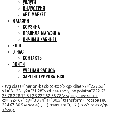
УСЛУГИ
ИНДУСТРИЯ
АРТ-МАРКЕТ
МАГАЗИН
КОРЗИНА
ПРАВИЛА МАГАЗИНА
ЛИЧНЫЙ КАБИНЕТ
БЛОГ
О НАС
КОНТАКТЫ
ВОЙТИ
УЧЁТНАЯ ЗАПИСЬ
ЗАРЕГИСТРИРОВАТЬСЯ
<svg class="herion-back-to-top"><g><line x2="227.62"
y1="31.28" y2="31.28"></line><polyline points="222.62
25.78 228.12 31.28 222.62 36.78"></polyline><circle
cx="224.67" cy="30.94" r="30.5" transform="rotate(180
224.67 30.94) scale(1, -1) translate(0, -61)"></circle></g>
</svg>