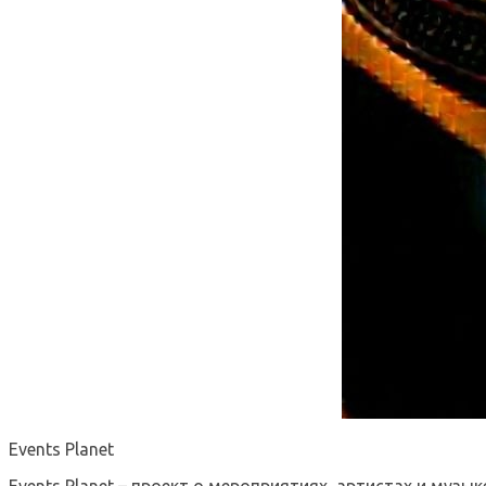
Events Planet
Events Planet – проект о мероприятиях, артистах и музык