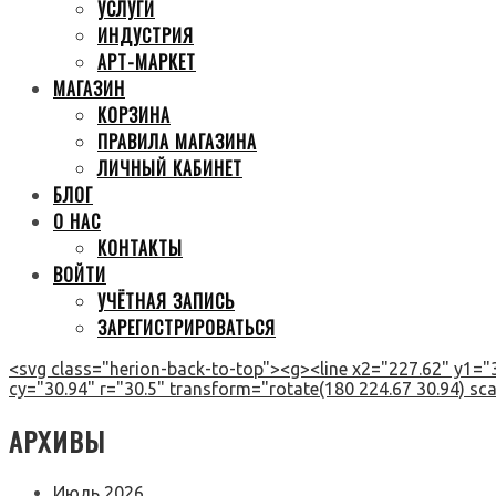
УСЛУГИ
ИНДУСТРИЯ
АРТ-МАРКЕТ
МАГАЗИН
КОРЗИНА
ПРАВИЛА МАГАЗИНА
ЛИЧНЫЙ КАБИНЕТ
БЛОГ
О НАС
КОНТАКТЫ
ВОЙТИ
УЧЁТНАЯ ЗАПИСЬ
ЗАРЕГИСТРИРОВАТЬСЯ
<svg class="herion-back-to-top"><g><line x2="227.62" y1="3
cy="30.94" r="30.5" transform="rotate(180 224.67 30.94) scal
АРХИВЫ
Июль 2026