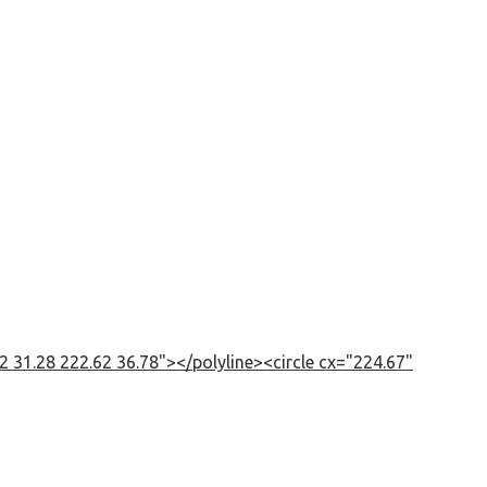
 31.28 222.62 36.78"></polyline><circle cx="224.67"