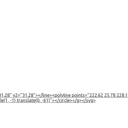
1.28" y2="31.28"></line><polyline points="222.62 25.78 228.12
e(1, -1) translate(0, -61)"></circle></g></svg>